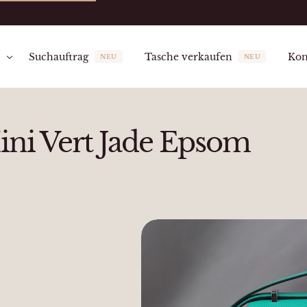
n
Suchauftrag
Tasche verkaufen
Kon
NEU
NEU
erfügbar
Ansprechpartnerin
Referenzmodelle
Unser Showroom
Fragen & Antworten
G
ni Vert Jade Epsom