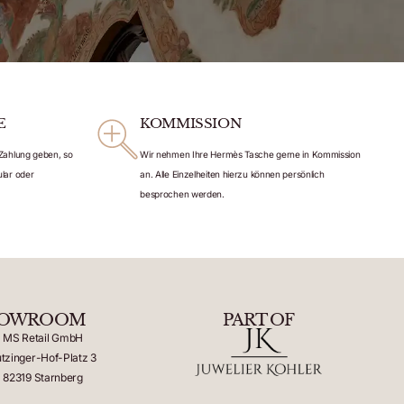
E
KOMMISSION
Zahlung geben, so
Wir nehmen Ihre Hermès Tasche gerne in Kommission
lar oder
an. Alle Einzelheiten hierzu können persönlich
besprochen werden.
OWROOM
PART OF
MS Retail GmbH
tzinger-Hof-Platz 3
82319 Starnberg