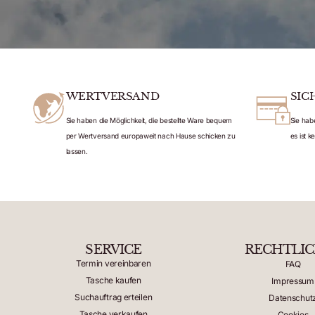
WERTVERSAND
SIC
Sie haben die Möglichkeit, die bestellte Ware bequem
Sie hab
per Wertversand europaweit nach Hause schicken zu
es ist 
lassen.
SERVICE
RECHTLI
Termin vereinbaren
FAQ
Tasche kaufen
Impressum
Suchauftrag erteilen
Datenschut
Tasche verkaufen
Cookies