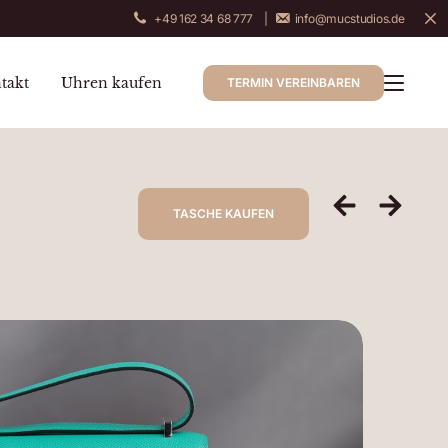
+49 162 34 68 777
|
info@mucstudios.de
takt
Uhren kaufen
TERMIN VEREINBAREN
alerie
TASCHE KAUFEN