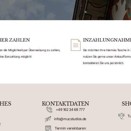
HER ZAHLEN
INZAHLUNGNAHM
en die Möglichkeit per Überweisung zu zahlen,
Sie möchten Ihre Hermès Tasche in 
keine Barzahlung möglich!
nutzen Sie gerne unser Ankaufformu
kontaktieren Sie uns persönlich.
CHES
KONTAKTDATEN
SH
+49 162 34 68 777
Tu
info@mucstudios.de
z
Termin vereinbaren