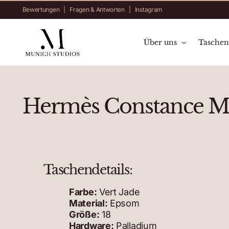
Bewertungen
|
Fragen & Antworten
|
Instagram
Über uns
Tasche
Munich Studios
Aktuell v
Ihre 
Hermès Constance Mi
Taschendetails:
Farbe:
Vert Jade
Material:
Epsom
Größe:
18
Hardware:
Palladium