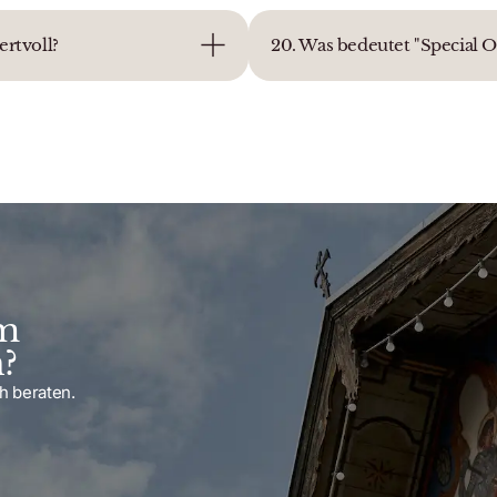
rtvoll?
20. Was bedeutet "Special 
em
?
h beraten.