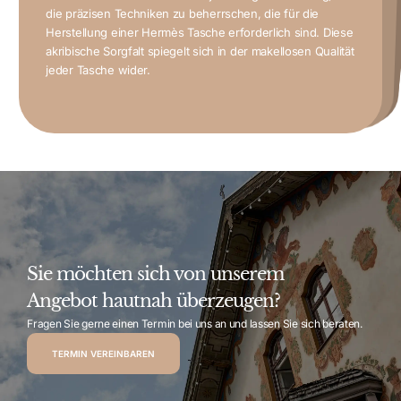
gegründet und hat sich im Laufe der Jahre zu einem
Hermès Taschen sind mehr als Accessoires – sie sind
Synonym für Luxus und Handwerkskunst entwickelt.
von Geschichte und Authentizität.
die präzisen Techniken zu beherrschen, die für die
Symbole von Status, Geschmack und Exklusivität. Nur
Tasche zu besitzen, was ihren Kultstatus weiter verstärkt.
Statement, sondern auch ein Ausdruck von
Herstellung einer Hermès Tasche erforderlich sind. Diese
einzigartig.
auf dem Zweitmarkt oft Preise, die weit über dem
erbringen oft Rekordpreise bei Auktionen.
Eine Hermès Tasche ist somit nicht nur ein modisches
Handwerkskunst, Exklusivität und zeitloser Eleganz.
akribische Sorgfalt spiegelt sich in der makellosen Qualität
entsprechen.
Statussymbole anerkannt. Ihre schlichten, aber raffinierten Designs machen sie vielseitig und klassisch zugleich.
jeder Tasche wider.
Sie möchten sich von unserem
Angebot hautnah überzeugen?
Fragen Sie gerne einen Termin bei uns an und lassen Sie sich beraten.
TERMIN VEREINBAREN