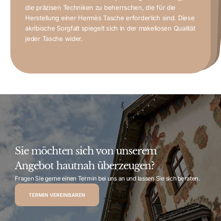
gegründet und hat sich im Laufe der Jahre zu einem
Hermès Taschen gehören zu den wenigen Luxusartikeln,
Hermès Taschen sind mehr als Accessoires – sie sind
Synonym für Luxus und Handwerkskunst entwickelt.
von Geschichte und Authentizität.
die präzisen Techniken zu beherrschen, die für die
Symbole von Status, Geschmack und Exklusivität. Nur
Tasche zu besitzen, was ihren Kultstatus weiter verstärkt.
Statement, sondern auch ein Ausdruck von
insbesondere auch halten können. Besonders limitierte
Herstellung einer Hermès Tasche erforderlich sind. Diese
Modelle oder Taschen aus seltenen Materialien erzielen
einzigartig.
Eine Hermès Tasche ist somit nicht nur ein modisches
Handwerkskunst, Exklusivität und zeitloser Eleganz.
akribische Sorgfalt spiegelt sich in der makellosen Qualität
erbringen oft Rekordpreise bei Auktionen.
entsprechen.
raffinierten Designs machen sie vielseitig und klassisch zugleich.
jeder Tasche wider.
Sie möchten sich von unserem
Angebot hautnah überzeugen?
Fragen Sie gerne einen Termin bei uns an und lassen Sie sich beraten.
TERMIN VEREINBAREN