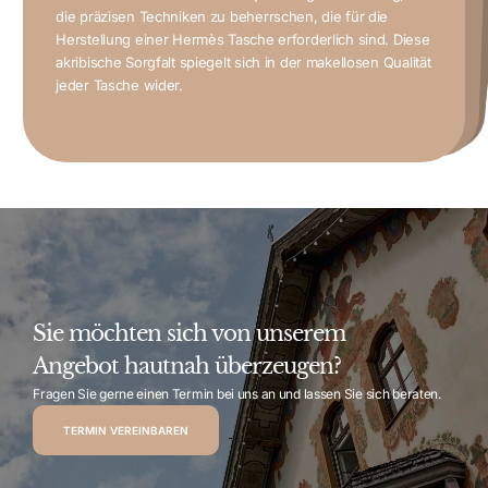
gegründet und hat sich im Laufe der Jahre zu einem
Hermès Taschen sind mehr als Accessoires – sie sind
Synonym für Luxus und Handwerkskunst entwickelt.
von Geschichte und Authentizität.
die präzisen Techniken zu beherrschen, die für die
Symbole von Status, Geschmack und Exklusivität. Nur
Tasche zu besitzen, was ihren Kultstatus weiter verstärkt.
Statement, sondern auch ein Ausdruck von
Herstellung einer Hermès Tasche erforderlich sind. Diese
einzigartig.
auf dem Zweitmarkt oft Preise, die weit über dem
erbringen oft Rekordpreise bei Auktionen.
Eine Hermès Tasche ist somit nicht nur ein modisches
Handwerkskunst, Exklusivität und zeitloser Eleganz.
akribische Sorgfalt spiegelt sich in der makellosen Qualität
entsprechen.
Statussymbole anerkannt. Ihre schlichten, aber raffinierten Designs machen sie vielseitig und klassisch zugleich.
jeder Tasche wider.
Sie möchten sich von unserem
Angebot hautnah überzeugen?
Fragen Sie gerne einen Termin bei uns an und lassen Sie sich beraten.
TERMIN VEREINBAREN